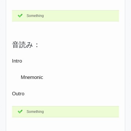
Something
音読み：
Intro
Mnemonic
Outro
Something