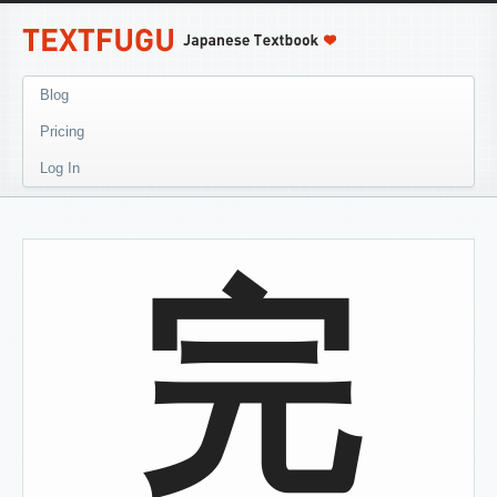
Blog
Pricing
Log In
完