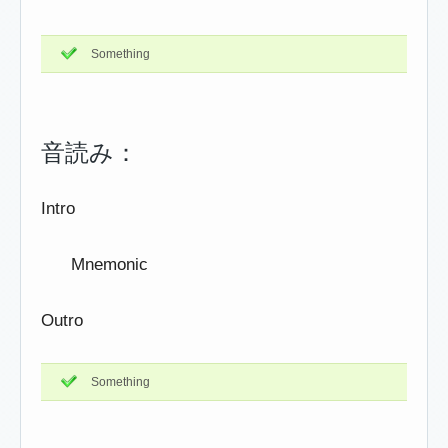
Something
音読み：
Intro
Mnemonic
Outro
Something