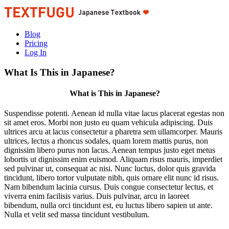
Blog
Pricing
Log In
What Is This in Japanese?
What is This in Japanese?
Suspendisse potenti. Aenean id nulla vitae lacus placerat egestas non
sit amet eros. Morbi non justo eu quam vehicula adipiscing. Duis
ultrices arcu at lacus consectetur a pharetra sem ullamcorper. Mauris
ultrices, lectus a rhoncus sodales, quam lorem mattis purus, non
dignissim libero purus non lacus. Aenean tempus justo eget metus
lobortis ut dignissim enim euismod. Aliquam risus mauris, imperdiet
sed pulvinar ut, consequat ac nisi. Nunc luctus, dolor quis gravida
tincidunt, libero tortor vulputate nibh, quis ornare elit nunc id risus.
Nam bibendum lacinia cursus. Duis congue consectetur lectus, et
viverra enim facilisis varius. Duis pulvinar, arcu in laoreet
bibendum, nulla orci tincidunt est, eu luctus libero sapien ut ante.
Nulla et velit sed massa tincidunt vestibulum.