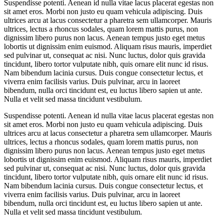
Suspendisse potenti. Aenean id nulla vitae lacus placerat egestas non
sit amet eros. Morbi non justo eu quam vehicula adipiscing. Duis
ultrices arcu at lacus consectetur a pharetra sem ullamcorper. Mauris
ultrices, lectus a rhoncus sodales, quam lorem mattis purus, non
dignissim libero purus non lacus. Aenean tempus justo eget metus
lobortis ut dignissim enim euismod. Aliquam risus mauris, imperdiet
sed pulvinar ut, consequat ac nisi. Nunc luctus, dolor quis gravida
tincidunt, libero tortor vulputate nibh, quis ornare elit nunc id risus.
Nam bibendum lacinia cursus. Duis congue consectetur lectus, et
viverra enim facilisis varius. Duis pulvinar, arcu in laoreet
bibendum, nulla orci tincidunt est, eu luctus libero sapien ut ante.
Nulla et velit sed massa tincidunt vestibulum.
Suspendisse potenti. Aenean id nulla vitae lacus placerat egestas non
sit amet eros. Morbi non justo eu quam vehicula adipiscing. Duis
ultrices arcu at lacus consectetur a pharetra sem ullamcorper. Mauris
ultrices, lectus a rhoncus sodales, quam lorem mattis purus, non
dignissim libero purus non lacus. Aenean tempus justo eget metus
lobortis ut dignissim enim euismod. Aliquam risus mauris, imperdiet
sed pulvinar ut, consequat ac nisi. Nunc luctus, dolor quis gravida
tincidunt, libero tortor vulputate nibh, quis ornare elit nunc id risus.
Nam bibendum lacinia cursus. Duis congue consectetur lectus, et
viverra enim facilisis varius. Duis pulvinar, arcu in laoreet
bibendum, nulla orci tincidunt est, eu luctus libero sapien ut ante.
Nulla et velit sed massa tincidunt vestibulum.